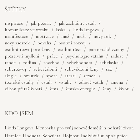
ŠTÍTKY
inspirace
jak poznat
jak zachránit vztah
komunikace ve vztahu
laska
linda langova
manifestace
motivace
muž
muži
novy rok
novy zacatek
odvaha
osobní rozvoj
osobní rozvoj pro ženy
osobní růst
partnerské vztahy
pozitivní myšlení
práce
psychologie vztahu
radost
rande
rodina
rozchod
sebehodnota
sebeláska
seberozvoj
sebevědomí
sebevědomí ženy
sex
single
smutek
sport
stesti
strach
toxické vztahy
vztah
vztahy
zdravý vztah
zmena
zákon přitažlivosti
žena
ženská energie
ženy
život
KDO JSEM
Linda Langova. Mentorka pro tvůj sebevědomější a bohatší život.
Hranice. Hodnota. Sebeúcta. Hojnost. Individuální spolupráce.