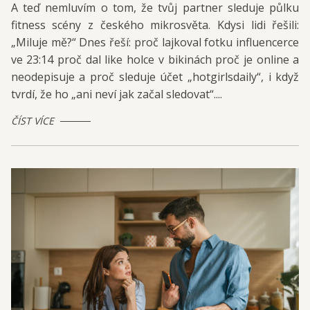
A teď nemluvím o tom, že tvůj partner sleduje půlku
fitness scény z českého mikrosvěta. Kdysi lidi řešili:
„Miluje mě?“ Dnes řeší: proč lajkoval fotku influencerce
ve 23:14 proč dal like holce v bikinách proč je online a
neodepisuje a proč sleduje účet „hotgirlsdaily“, i když
tvrdí, že ho „ani neví jak začal sledovat“....
ČÍST VÍCE