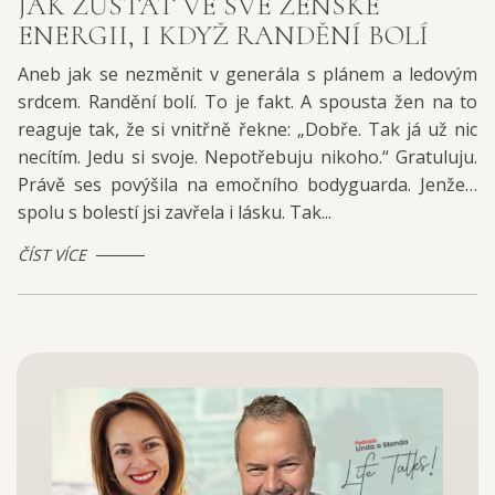
JAK ZŮSTAT VE SVÉ ŽENSKÉ
ENERGII, I KDYŽ RANDĚNÍ BOLÍ
Aneb jak se nezměnit v generála s plánem a ledovým
srdcem. Randění bolí. To je fakt. A spousta žen na to
reaguje tak, že si vnitřně řekne: „Dobře. Tak já už nic
necítím. Jedu si svoje. Nepotřebuju nikoho.“ Gratuluju.
Právě ses povýšila na emočního bodyguarda. Jenže…
spolu s bolestí jsi zavřela i lásku. Tak...
ČÍST VÍCE