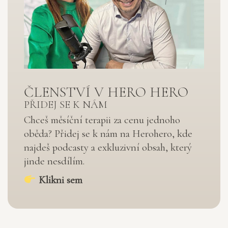
ČLENSTVÍ V HERO HERO
PŘIDEJ SE K NÁM
Chceš měsíční terapii za cenu jednoho
oběda? Přidej se k nám na Herohero, kde
najdeš podcasty a exkluzivní obsah, který
jinde nesdílím.
Klikni sem