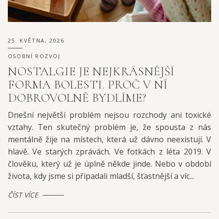
25. KVĚTNA, 2026
OSOBNÍ ROZVOJ
NOSTALGIE JE NEJKRÁSNĚJŠÍ
FORMA BOLESTI. PROČ V NÍ
DOBROVOLNĚ BYDLÍME?
Dnešní největší problém nejsou rozchody ani toxické
vztahy. Ten skutečný problém je, že spousta z nás
mentálně žije na místech, která už dávno neexistují. V
hlavě. Ve starých zprávách. Ve fotkách z léta 2019. V
člověku, který už je úplně někde jinde. Nebo v období
života, kdy jsme si připadali mladší, šťastnější a víc...
ČÍST VÍCE