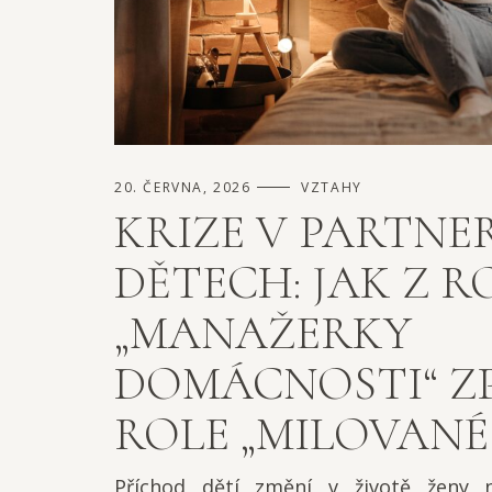
20. ČERVNA, 2026
VZTAHY
KRIZE V PARTNE
DĚTECH: JAK Z R
„MANAŽERKY
DOMÁCNOSTI“ Z
ROLE „MILOVANÉ
Příchod dětí změní v životě ženy 