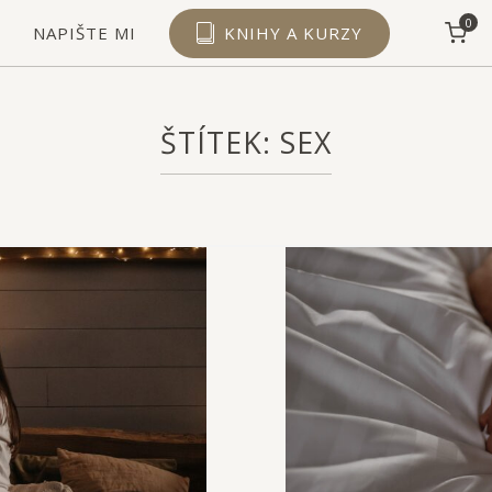
View shopping cart
0
NAPIŠTE MI
KNIHY A KURZY
ŠTÍTEK:
SEX