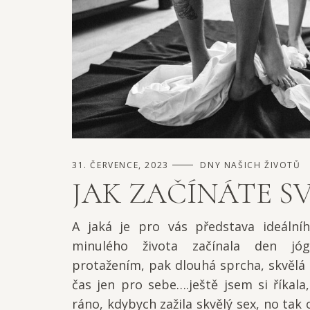
31. ČERVENCE, 2023
DNY NAŠICH ŽIVOTŮ
JAK ZAČÍNÁTE SV
A jaká je pro vás představa ideáln
minulého života začínala den jó
protažením, pak dlouhá sprcha, skvělá 
čas jen pro sebe….ještě jsem si říkala
ráno, kdybych zažila skvělý sex, no tak