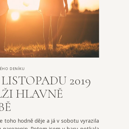
ÉHO DENÍKU
. LISTOPADU 2019
LŽI HLAVNĚ
BĚ
e toho hodně děje a já v sobotu vyrazila
 narozenin. Potom jsem v baru potkala