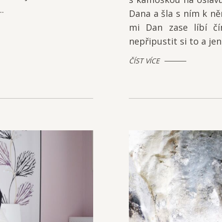
.
Dana a šla s ním k ně
mi Dan zase líbí č
nepřipustit si to a jen 
ČÍST VÍCE