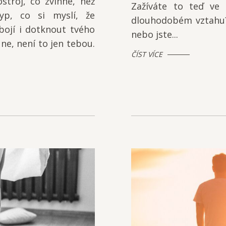
troj, co zvlhne, než
Zažíváte to teď ve
yp, co si myslí, že
dlouhodobém vztahu?
bojí i dotknout tvého
nebo jste...
ne, není to jen tebou.
ČÍST VÍCE