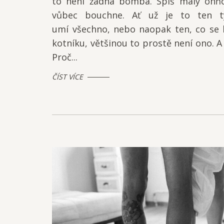
to není žádná bomba. Spíš malý ohňos
vůbec bouchne. Ať už je to ten t
umí všechno, nebo naopak ten, co se 
kotníku, většinou to prostě není ono. A 
Proč...
ČÍST VÍCE