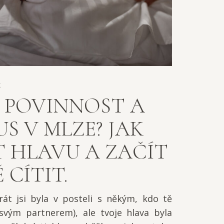
X
O POVINNOST A
S V MLZE? JAK
 HLAVU A ZAČÍT
CÍTIT.
rát jsi byla v posteli s někým, kdo tě
svým partnerem), ale tvoje hlava byla