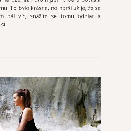
mu. To bylo krásné, no horší už je, že se
ím dál víc, snažím se tomu odolat a
si...