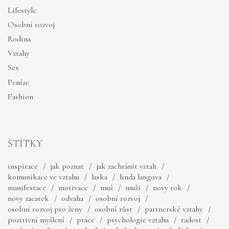
Lifestyle
Osobní rozvoj
Rodina
Vztahy
Sex
Peníze
Fashion
ŠTÍTKY
inspirace
jak poznat
jak zachránit vztah
komunikace ve vztahu
laska
linda langova
manifestace
motivace
muž
muži
novy rok
novy zacatek
odvaha
osobní rozvoj
osobní rozvoj pro ženy
osobní růst
partnerské vztahy
pozitivní myšlení
práce
psychologie vztahu
radost