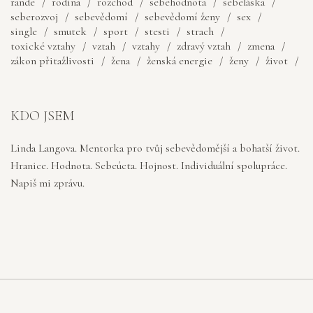
rande
rodina
rozchod
sebehodnota
sebeláska
seberozvoj
sebevědomí
sebevědomí ženy
sex
single
smutek
sport
stesti
strach
toxické vztahy
vztah
vztahy
zdravý vztah
zmena
zákon přitažlivosti
žena
ženská energie
ženy
život
KDO JSEM
Linda Langova. Mentorka pro tvůj sebevědomější a bohatší život.
Hranice. Hodnota. Sebeúcta. Hojnost. Individuální spolupráce.
Napiš mi zprávu.