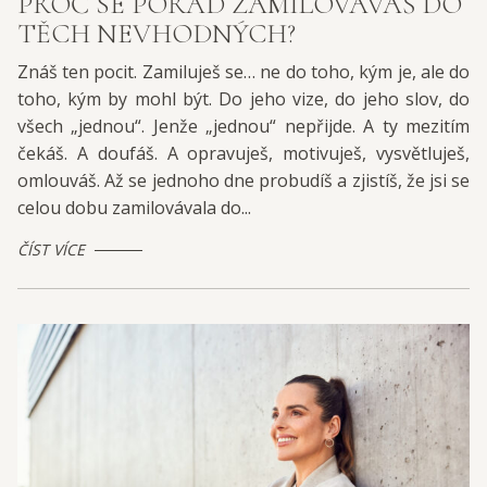
PROČ SE POŘÁD ZAMILOVÁVÁŠ DO
TĚCH NEVHODNÝCH?
Znáš ten pocit. Zamiluješ se… ne do toho, kým je, ale do
toho, kým by mohl být. Do jeho vize, do jeho slov, do
všech „jednou“. Jenže „jednou“ nepřijde. A ty mezitím
čekáš. A doufáš. A opravuješ, motivuješ, vysvětluješ,
omlouváš. Až se jednoho dne probudíš a zjistíš, že jsi se
celou dobu zamilovávala do...
ČÍST VÍCE