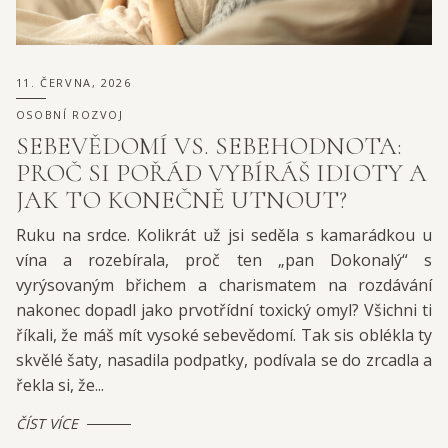
11. ČERVNA, 2026
OSOBNÍ ROZVOJ
SEBEVĚDOMÍ VS. SEBEHODNOTA:
PROČ SI POŘÁD VYBÍRÁŠ IDIOTY A
JAK TO KONEČNĚ UTNOUT?
Ruku na srdce. Kolikrát už jsi seděla s kamarádkou u
vína a rozebírala, proč ten „pan Dokonalý“ s
vyrýsovaným břichem a charismatem na rozdávání
nakonec dopadl jako prvotřídní toxický omyl? Všichni ti
říkali, že máš mít vysoké sebevědomí. Tak sis oblékla ty
skvělé šaty, nasadila podpatky, podívala se do zrcadla a
řekla si, že...
ČÍST VÍCE