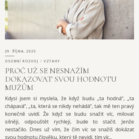
29. ŘÍJNA, 2025
OSOBNÍ ROZVOJ
VZTAHY
PROČ UŽ SE NESNAŽÍM
DOKAZOVAT SVOU HODNOTU
MUŽŮM
Kdysi jsem si myslela, že když budu „ta hodná“, „ta
chápavá“, „ta, která se nikdy nehádá“, tak mě ten pravý
konečně uvidí. Že když se budu snažit víc, milovat
silněji, odpouštět rychleji, bude to stačit. Jenže
nestačilo. Dnes už vím, že čím víc se snažíš dokázat
svou hodnotu člověku, který tě nevidí, tím víc...