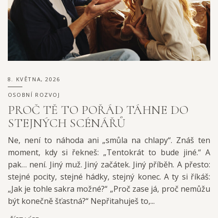
8. KVĚTNA, 2026
OSOBNÍ ROZVOJ
PROČ TĚ TO POŘÁD TÁHNE DO
STEJNÝCH SCÉNÁŘŮ
Ne, není to náhoda ani „smůla na chlapy“. Znáš ten
moment, kdy si řekneš: „Tentokrát to bude jiné.“ A
pak… není. Jiný muž. Jiný začátek. Jiný příběh. A přesto:
stejné pocity, stejné hádky, stejný konec. A ty si říkáš:
„Jak je tohle sakra možné?“ „Proč zase já, proč nemůžu
být konečně šťastná?“ Nepřitahuješ to,...