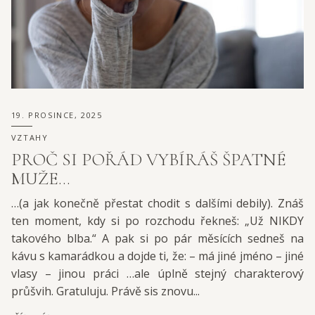
19. PROSINCE, 2025
VZTAHY
PROČ SI POŘÁD VYBÍRÁŠ ŠPATNÉ
MUŽE…
…(a jak konečně přestat chodit s dalšími debily). Znáš
ten moment, kdy si po rozchodu řekneš: „Už NIKDY
takového blba.“ A pak si po pár měsících sedneš na
kávu s kamarádkou a dojde ti, že: – má jiné jméno – jiné
vlasy – jinou práci …ale úplně stejný charakterový
průšvih. Gratuluju. Právě sis znovu...