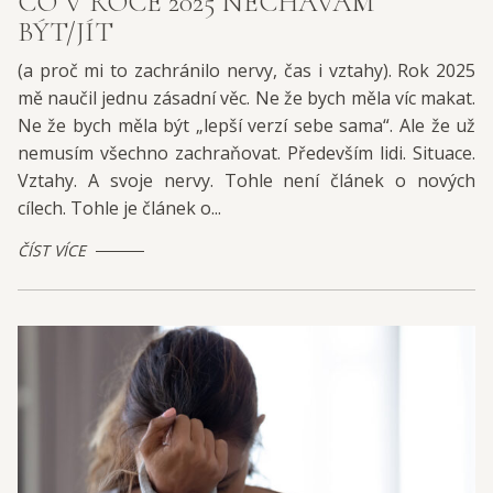
CO V ROCE 2025 NECHÁVÁM
BÝT/JÍT
(a proč mi to zachránilo nervy, čas i vztahy). Rok 2025
mě naučil jednu zásadní věc. Ne že bych měla víc makat.
Ne že bych měla být „lepší verzí sebe sama“. Ale že už
nemusím všechno zachraňovat. Především lidi. Situace.
Vztahy. A svoje nervy. Tohle není článek o nových
cílech. Tohle je článek o...
ČÍST VÍCE