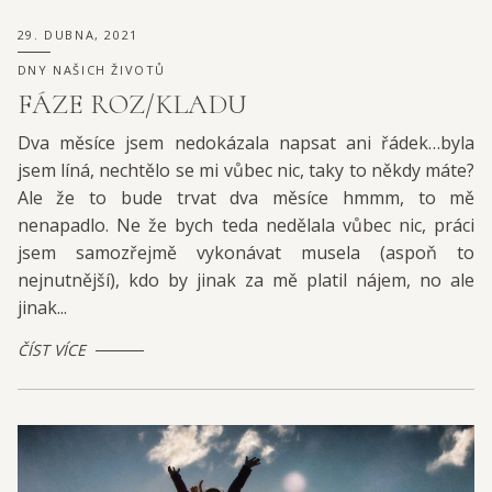
29. DUBNA, 2021
DNY NAŠICH ŽIVOTŮ
FÁZE ROZ/KLADU
Dva měsíce jsem nedokázala napsat ani řádek…byla
jsem líná, nechtělo se mi vůbec nic, taky to někdy máte?
Ale že to bude trvat dva měsíce hmmm, to mě
nenapadlo. Ne že bych teda nedělala vůbec nic, práci
jsem samozřejmě vykonávat musela (aspoň to
nejnutnější), kdo by jinak za mě platil nájem, no ale
jinak...
ČÍST VÍCE