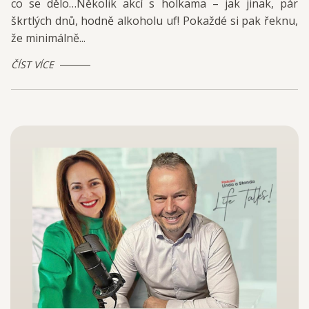
co se dělo…Několik akcí s holkama – jak jinak, pár
škrtlých dnů, hodně alkoholu uf! Pokaždé si pak řeknu,
že minimálně...
ČÍST VÍCE