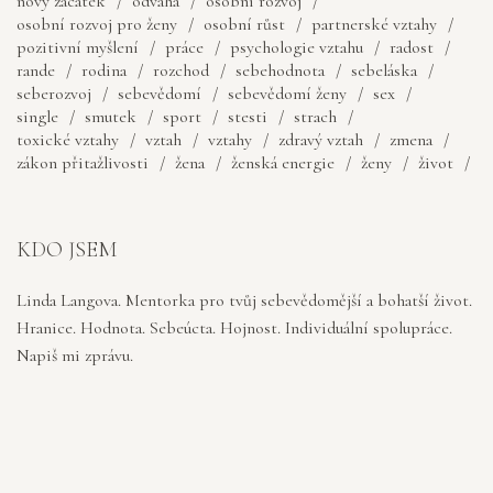
novy zacatek
odvaha
osobní rozvoj
osobní rozvoj pro ženy
osobní růst
partnerské vztahy
pozitivní myšlení
práce
psychologie vztahu
radost
rande
rodina
rozchod
sebehodnota
sebeláska
seberozvoj
sebevědomí
sebevědomí ženy
sex
single
smutek
sport
stesti
strach
toxické vztahy
vztah
vztahy
zdravý vztah
zmena
zákon přitažlivosti
žena
ženská energie
ženy
život
KDO JSEM
Linda Langova. Mentorka pro tvůj sebevědomější a bohatší život.
Hranice. Hodnota. Sebeúcta. Hojnost. Individuální spolupráce.
Napiš mi zprávu.