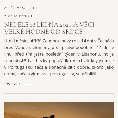
21. ČERVNA, 2021
Z MÉHO DENÍKU
NEDĚLE 18.LEDNA 2020 A VĚCI
VELKÉ HODNĚ OD SRDCE
Utekl měsíc, uffffff! Za mnou nový rok, 14 dní v Čechách
přes Vánoce, zlomený prst pravděpodobně, 14 dní v
lihu, před tím ještě poslední týden v Lisabonu, no je
toho dost!!! Tak hezky popořádku. Ve chvíli, kdy jsem se
v Portugalsku začala konečně cítit dobře, skoro jako
doma, začala víc mluvit portugalsky, se přiblížil...
ČÍST VÍCE