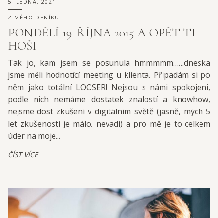
5. LEDNA, 2021
Z MÉHO DENÍKU
PONDĚLÍ 19. ŘÍJNA 2015 A OPĚT TI
HOŠI
Tak jo, kam jsem se posunula hmmmmm……dneska
jsme měli hodnotící meeting u klienta. Připadám si po
něm jako totální LOOSER! Nejsou s námi spokojeni,
podle nich nemáme dostatek znalostí a knowhow,
nejsme dost zkušení v digitálním světě (jasně, mých 5
let zkušeností je málo, nevadí) a pro mě je to celkem
úder na moje...
ČÍST VÍCE