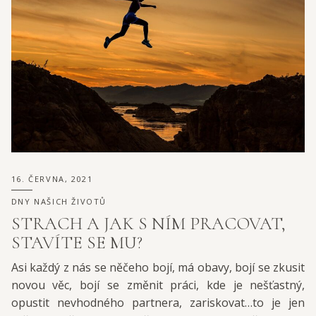
16. ČERVNA, 2021
DNY NAŠICH ŽIVOTŮ
STRACH A JAK S NÍM PRACOVAT,
STAVÍTE SE MU?
Asi každý z nás se něčeho bojí, má obavy, bojí se zkusit
novou věc, bojí se změnit práci, kde je nešťastný,
opustit nevhodného partnera, zariskovat…to je jen