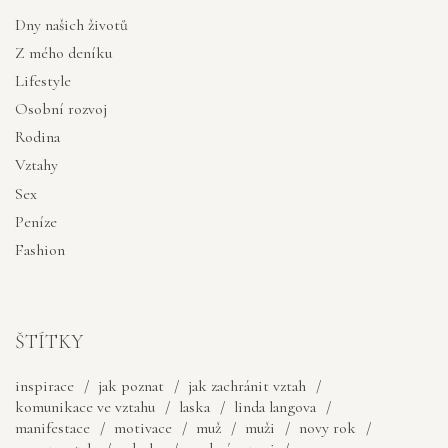
Dny našich životů
Z mého deníku
Lifestyle
Osobní rozvoj
Rodina
Vztahy
Sex
Peníze
Fashion
ŠTÍTKY
inspirace
jak poznat
jak zachránit vztah
komunikace ve vztahu
laska
linda langova
manifestace
motivace
muž
muži
novy rok