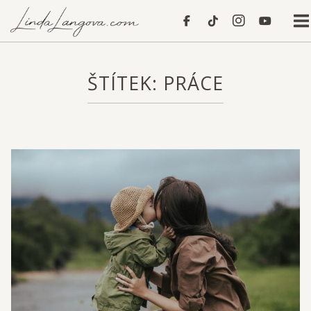
Skip
Home
to
content
ŠTÍTEK:
PRÁCE