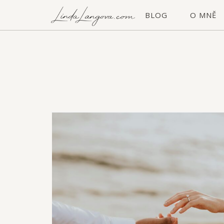
Skip
Home
BLOG
O MNĚ
to
content