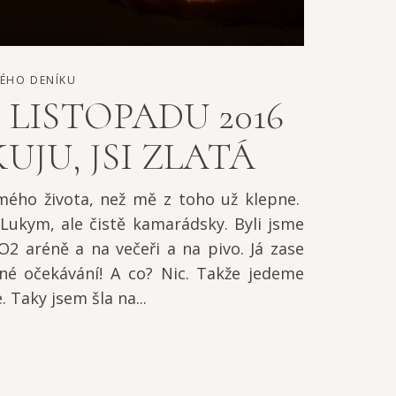
ÉHO DENÍKU
. LISTOPADU 2016
UJU, JSI ZLATÁ
mého života, než mě z toho už klepne.
s Lukym, ale čistě kamarádsky. Byli jsme
O2 aréně a na večeři a na pivo. Já zase
né očekávání! A co? Nic. Takže jedeme
 Taky jsem šla na...