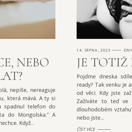
14. SRPNA, 2023
DNY
E, NEBO
JE TOTIŽ
LAT?
Pojďme dneska sdíle
ready? Tak venku je a
olá, nepíše, nereaguje
od věci. Kdy jste zaž
u, která mává. A ty si
Zažíváte to teď ve
u spadnul telefon do
dlouhodobém vztahu?
ata do Mongolska.“ A
nebo jste...
echce. Když...
ČÍST VÍCE