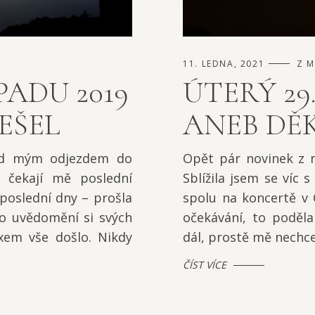
11. LEDNA, 2021
Z M
PADU 2019
ÚTERÝ 29
EŠEL
ANEB DĚK
řed mým odjezdem do
Opět pár novinek z 
, čekají mě poslední
Sblížila jsem se víc 
 poslední dny – prošla
spolu na koncertě v 
o uvědomění si svých
očekávání, to poděla
exem vše došlo. Nikdy
dál, prostě mě nechce.
ČÍST VÍCE