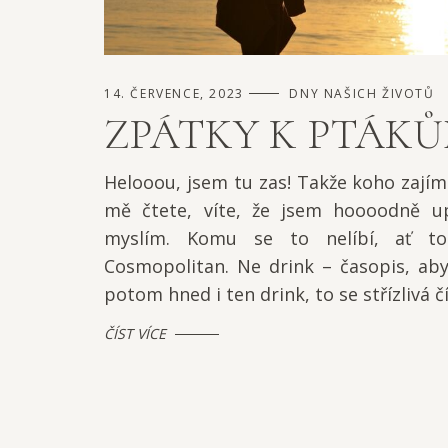
14. ČERVENCE, 2023
DNY NAŠICH ŽIVOTŮ
ZPÁTKY K PTÁK
Helooou, jsem tu zas! Takže koho zajím
mě čtete, víte, že jsem hoooodně u
myslím. Komu se to nelíbí, ať t
Cosmopolitan. Ne drink – časopis, aby
potom hned i ten drink, to se střízlivá čí
ČÍST VÍCE