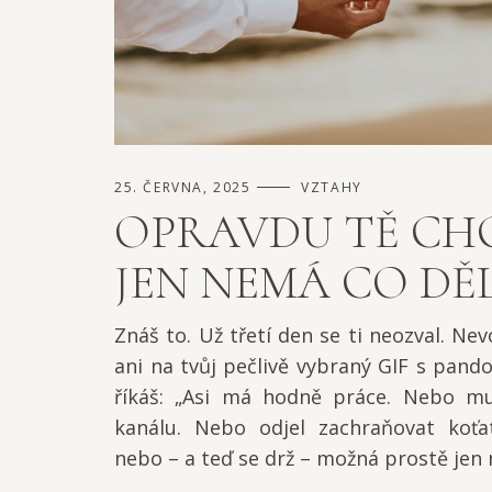
25. ČERVNA, 2025
VZTAHY
OPRAVDU TĚ CHC
JEN NEMÁ CO DĚ
Znáš to. Už třetí den se ti neozval. Nev
ani na tvůj pečlivě vybraný GIF s pando
říkáš: „Asi má hodně práce. Nebo m
kanálu. Nebo odjel zachraňovat koť
nebo – a teď se drž – možná prostě jen n