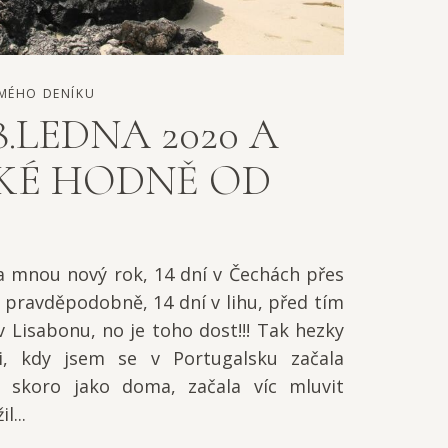
MÉHO DENÍKU
8.LEDNA 2020 A
LKÉ HODNĚ OD
 Za mnou nový rok, 14 dní v Čechách přes
 pravděpodobně, 14 dní v lihu, před tím
v Lisabonu, no je toho dost!!! Tak hezky
i, kdy jsem se v Portugalsku začala
, skoro jako doma, začala víc mluvit
l...