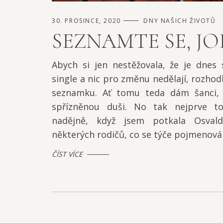
30. PROSINCE, 2020
DNY NAŠICH ŽIVOTŮ
SEZNAMTE SE, JO
Abych si jen nestěžovala, že je dnes
single a nic pro změnu nedělají, rozhodl
seznamku. Ať tomu teda dám šanci,
spřízněnou duši. No tak nejprve t
nadějně, když jsem potkala Osval
některých rodičů, co se týče pojmenován
ČÍST VÍCE