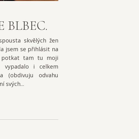
E BLBEC.
 spousta skvělých žen
a jsem se přihlásit na
 potkat tam tu moji
o vypadalo i celkem
da (obdivuju odvahu
í svých...