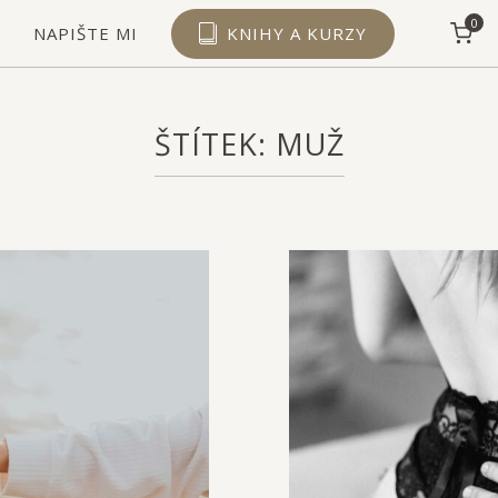
View shopping cart
0
NAPIŠTE MI
KNIHY A KURZY
ŠTÍTEK:
MUŽ