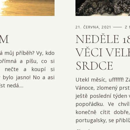
21. ČERVNA, 2021
Z 
ŮM
NEDĚLE 1
VĚCI VE
á můj příběh? Vy, kdo
přímná a píšu, co si
SRDCE
o nečte a koupí si
 bylo jasno! No a asi
Utekl měsíc, uffffff!
st nedá....
Vánoce, zlomený prst
ještě poslední týden 
popořádku. Ve chvíl
konečně cítit dobře
portugalsky, se přiblíži