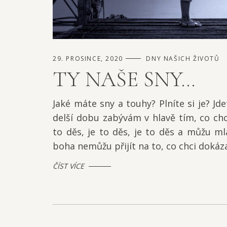
29. PROSINCE, 2020
DNY NAŠICH ŽIVOTŮ
TY NAŠE SNY…
Jaké máte sny a touhy? Plníte si je? Jde
delší dobu zabývám v hlavě tím, co chci
to děs, je to děs, je to děs a můžu ml
boha nemůžu přijít na to, co chci dokázat
ČÍST VÍCE