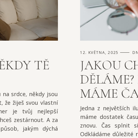
12. KVĚTNA, 2025
DN
NĚKDY TĚ
JAKOU C
DĚLÁME? 
MÁME ČA
u na srdce, někdy jsou
 že žiješ svou vlastní
Jedna z největších il
er je tvůj nejlepší
máme dostatek času.
hceš zestárnout. A za
znovu. Čas splnit s
způsob, jakým dýchá
Odkládáme důležité r