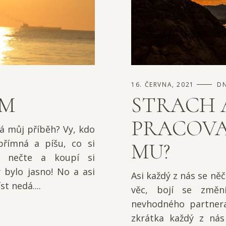
16. ČERVNA, 2021
DN
ŮM
STRACH A
PRACOVAT
á můj příběh? Vy, kdo
přímná a píšu, co si
MU?
o nečte a koupí si
 bylo jasno! No a asi
Asi každý z nás se ně
st nedá....
věc, bojí se změni
nevhodného partnera,
zkrátka každý z ná