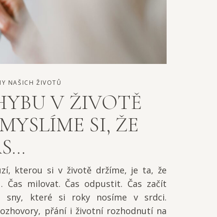
Y NAŠICH ŽIVOTŮ
HYBU V ŽIVOTĚ
MYSLÍME SI, ŽE
S…
uzí, kterou si v životě držíme, je ta, že
 Čas milovat. Čas odpustit. Čas začít
i sny, které si roky nosíme v srdci.
ozhovory, přání i životní rozhodnutí na