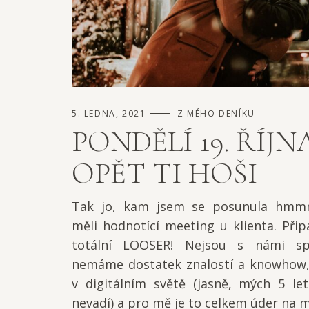
5. LEDNA, 2021
Z MÉHO DENÍKU
PONDĚLÍ 19. ŘÍJNA
OPĚT TI HOŠI
Tak jo, kam jsem se posunula hm
měli hodnotící meeting u klienta. Př
totální LOOSER! Nejsou s námi sp
nemáme dostatek znalostí a knowhow,
v digitálním světě (jasně, mých 5 le
nevadí) a pro mě je to celkem úder na mo