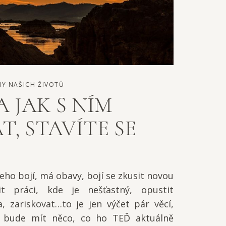
Y NAŠICH ŽIVOTŮ
 JAK S NÍM
, STAVÍTE SE
čeho bojí, má obavy, bojí se zkusit novou
t práci, kde je nešťastný, opustit
 zariskovat…to je jen výčet pár věcí,
s bude mít něco, co ho TEĎ aktuálně