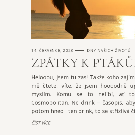
14. ČERVENCE, 2023
DNY NAŠICH ŽIVOTŮ
ZPÁTKY K PTÁK
Helooou, jsem tu zas! Takže koho zajím
mě čtete, víte, že jsem hoooodně u
myslím. Komu se to nelíbí, ať t
Cosmopolitan. Ne drink – časopis, aby
potom hned i ten drink, to se střízlivá čí
ČÍST VÍCE