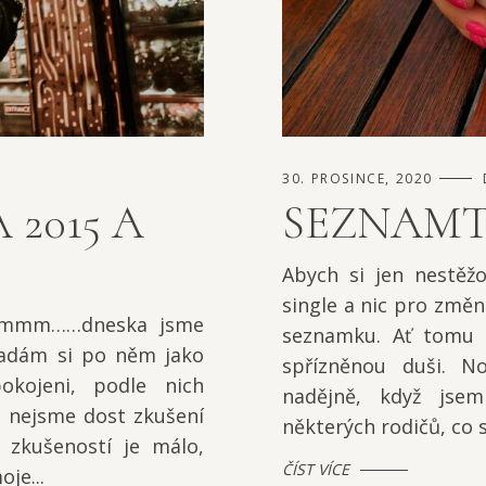
30. PROSINCE, 2020
 2015 A
SEZNAMTE
Abych si jen nestěžo
single a nic pro změn
mmmm……dneska jsme
seznamku. Ať tomu 
ipadám si po něm jako
spřízněnou duši. N
okojeni, podle nich
nadějně, když jsem
 nejsme dost zkušení
některých rodičů, co 
t zkušeností je málo,
ČÍST VÍCE
je...