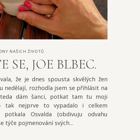
DNY NAŠICH ŽIVOTŮ
 SE, JOE BLBEC.
vala, že je dnes spousta skvělých žen
u nedělají, rozhodla jsem se přihlásit na
teda dám šanci, potkat tam tu moji
o tak nejprve to vypadalo i celkem
 potkala Osvalda (obdivuju odvahu
se týče pojmenování svých...