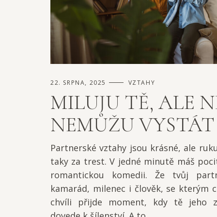
22. SRPNA, 2025
VZTAHY
MILUJU TĚ, ALE 
NEMŮŽU VYSTÁT
Partnerské vztahy jsou krásné, ale ruk
taky za trest. V jedné minutě máš pocit,
romantickou komedii. Že tvůj partn
kamarád, milenec i člověk, se kterým c
chvíli přijde moment, kdy tě jeho 
dovede k šílenství. A to...