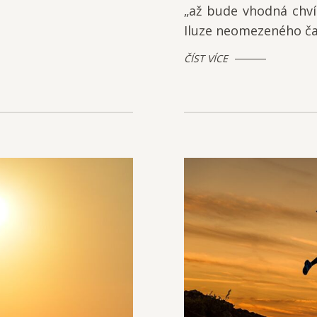
„až bude vhodná chvíl
Iluze neomezeného čas
ČÍST VÍCE