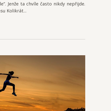
e“. Jenže ta chvíle často nikdy nepřijde.
u Kolikrát...