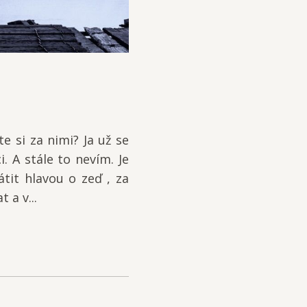
te si za nimi? Ja už se
. A stále to nevím. Je
átit hlavou o zeď , za
 a v...