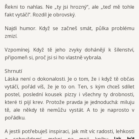
Řekni to nahlas. Ne „ty jsi hrozný“, ale „teď mě tohle
fakt vytáčí“. Rozdíl je obrovský.
Najdi humor. Když se začneš smát, půlka problému
zmizí.
Vzpomínej. Když tě jeho zvyky dohánějí k šílenství,
připomeň si, proč jsi si ho vlastně vybrala.
Shrnutí
Láska není o dokonalosti. Je o tom, že i když tě občas
vytáčí, pořád víš, že je to on. Ten, s kým chceš sdílet
postel, poslední kousek pizzy i všechny ty drobnosti,
které ti pijí krev. Protože pravda je jednoduchá: miluju
tě, ale někdy tě nemůžu vystát. A to je naprosto v
pořádku.
A jestli potřebuješ inspiraci, jak mít víc radosti, lehkosti