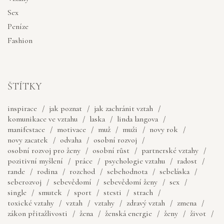
Sex
Peníze
Fashion
ŠTÍTKY
inspirace
jak poznat
jak zachránit vztah
komunikace ve vztahu
laska
linda langova
manifestace
motivace
muž
muži
novy rok
novy zacatek
odvaha
osobní rozvoj
osobní rozvoj pro ženy
osobní růst
partnerské vztahy
pozitivní myšlení
práce
psychologie vztahu
radost
rande
rodina
rozchod
sebehodnota
sebeláska
seberozvoj
sebevědomí
sebevědomí ženy
sex
single
smutek
sport
stesti
strach
toxické vztahy
vztah
vztahy
zdravý vztah
zmena
zákon přitažlivosti
žena
ženská energie
ženy
život