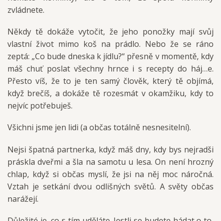
zvládnete.
Někdy tě dokáže vytočit, že jeho ponožky mají svůj
vlastní život mimo koš na prádlo. Nebo že se ráno
zeptá: „Co bude dneska k jídlu?“ přesně v momentě, kdy
máš chuť poslat všechny hrnce i s recepty do háj…e.
Přesto víš, že to je ten samý člověk, který tě objímá,
když brečíš, a dokáže tě rozesmát v okamžiku, kdy to
nejvíc potřebuješ.
Všichni jsme jen lidi (a občas totálně nesnesitelní).
Nejsi špatná partnerka, když máš dny, kdy bys nejradši
práskla dveřmi a šla na samotu u lesa. On není hrozný
chlap, když si občas myslí, že jsi na něj moc náročná.
Vztah je setkání dvou odlišných světů. A světy občas
narážejí.
Důležité je, co s tím uděláte. Jestli se budete hádat o to,