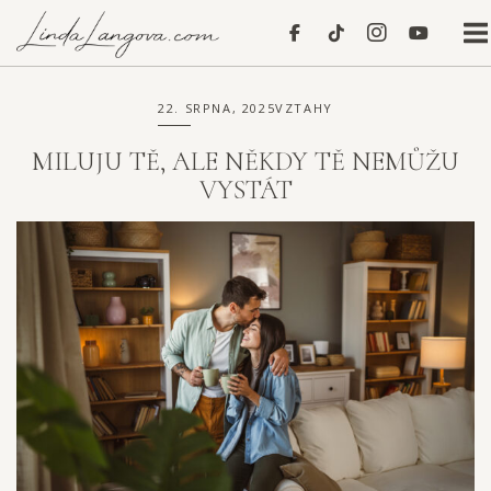
Skip
Home
to
content
22. SRPNA, 2025
VZTAHY
MILUJU TĚ, ALE NĚKDY TĚ NEMŮŽU
VYSTÁT