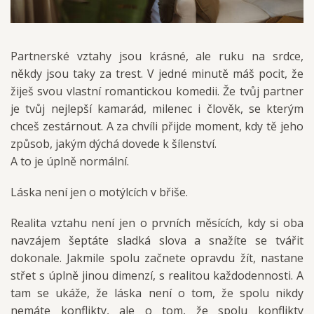
Partnerské vztahy jsou krásné, ale ruku na srdce,
někdy jsou taky za trest. V jedné minutě máš pocit, že
žiješ svou vlastní romantickou komedii. Že tvůj partner
je tvůj nejlepší kamarád, milenec i člověk, se kterým
chceš zestárnout. A za chvíli přijde moment, kdy tě jeho
způsob, jakým dýchá dovede k šílenství.
A to je úplně normální.
Láska není jen o motýlcích v břiše.
Realita vztahu není jen o prvních měsících, kdy si oba
navzájem šeptáte sladká slova a snažíte se tvářit
dokonale. Jakmile spolu začnete opravdu žít, nastane
střet s úplně jinou dimenzí, s realitou každodennosti. A
tam se ukáže, že láska není o tom, že spolu nikdy
nemáte konflikty, ale o tom, že spolu konflikty