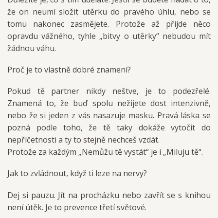
že on neumí složit utěrku do pravého úhlu, nebo se
tomu nakonec zasmějete. Protože až přijde něco
opravdu vážného, tyhle „bitvy o utěrky“ nebudou mít
žádnou váhu.
Proč je to vlastně dobré znamení?
Pokud tě partner nikdy neštve, je to podezřelé.
Znamená to, že buď spolu nežijete dost intenzivně,
nebo že si jeden z vás nasazuje masku. Pravá láska se
pozná podle toho, že tě taky dokáže vytočit do
nepříčetnosti a ty to stejně nechceš vzdát.
Protože za každým „Nemůžu tě vystát“ je i „Miluju tě“.
Jak to zvládnout, když ti leze na nervy?
Dej si pauzu. Jít na procházku nebo zavřít se s knihou
není útěk. Je to prevence třetí světové.