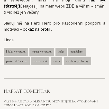
a sebevědomí, mrkni na moji knihu
Jak být
šťastnější.
Najdeš ji na mém webu
ZDE
a věř mi – změní
ti víc než jen večery.
Sleduj mě na Hero Hero pro každodenní podporu a
motivaci –
odkaz na profil
.
Linda
hádky ve vztahu
humor ve vztahu
laska
manželství
partnerské soužití
partnerství
vztah
vztahové problémy.
NAPSAT KOMENTÁŘ
VAŠE E-MAILOVÁ ADRESA NEBUDE ZVEŘEJNĚNA.
VYŽADOVANÉ
INFORMACE JSOU OZNAČENY
*