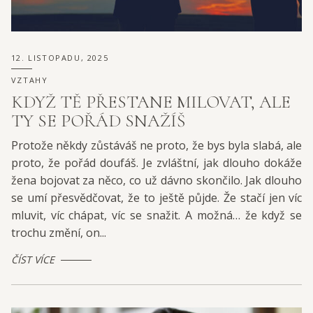
12. LISTOPADU, 2025
VZTAHY
KDYŽ TĚ PŘESTANE MILOVAT, ALE
TY SE POŘÁD SNAŽÍŠ
Protože někdy zůstáváš ne proto, že bys byla slabá, ale
proto, že pořád doufáš. Je zvláštní, jak dlouho dokáže
žena bojovat za něco, co už dávno skončilo. Jak dlouho
se umí přesvědčovat, že to ještě půjde. Že stačí jen víc
mluvit, víc chápat, víc se snažit. A možná… že když se
trochu změní, on...
ČÍST VÍCE