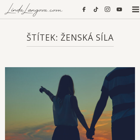
Skip
Home
to
content
ŠTÍTEK:
ŽENSKÁ SÍLA