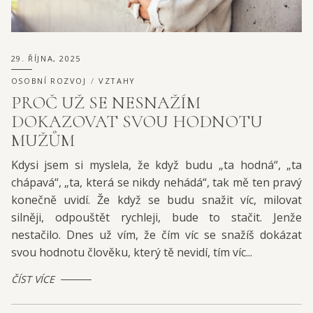
29. ŘÍJNA, 2025
OSOBNÍ ROZVOJ
VZTAHY
PROČ UŽ SE NESNAŽÍM
DOKAZOVAT SVOU HODNOTU
MUŽŮM
Kdysi jsem si myslela, že když budu „ta hodná“, „ta
chápavá“, „ta, která se nikdy nehádá“, tak mě ten pravý
konečně uvidí. Že když se budu snažit víc, milovat
silněji, odpouštět rychleji, bude to stačit. Jenže
nestačilo. Dnes už vím, že čím víc se snažíš dokázat
svou hodnotu člověku, který tě nevidí, tím víc...
ČÍST VÍCE