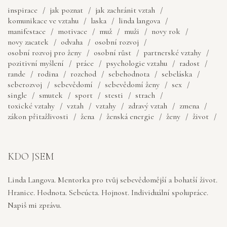
inspirace
jak poznat
jak zachránit vztah
komunikace ve vztahu
laska
linda langova
manifestace
motivace
muž
muži
novy rok
novy zacatek
odvaha
osobní rozvoj
osobní rozvoj pro ženy
osobní růst
partnerské vztahy
pozitivní myšlení
práce
psychologie vztahu
radost
rande
rodina
rozchod
sebehodnota
sebeláska
seberozvoj
sebevědomí
sebevědomí ženy
sex
single
smutek
sport
stesti
strach
toxické vztahy
vztah
vztahy
zdravý vztah
zmena
zákon přitažlivosti
žena
ženská energie
ženy
život
KDO JSEM
Linda Langova. Mentorka pro tvůj sebevědomější a bohatší život.
Hranice. Hodnota. Sebeúcta. Hojnost. Individuální spolupráce.
Napiš mi zprávu.