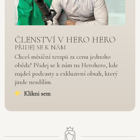
ČLENSTVÍ V HERO HERO
PŘIDEJ SE K NÁM
Chceš měsíční terapii za cenu jednoho
oběda? Přidej se k nám na Herohero, kde
najdeš podcasty a exkluzivní obsah, který
jinde nesdílím.
Klikni sem